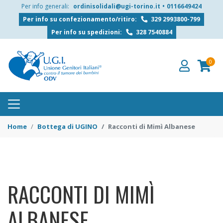
Per info generali:
ordinisolidali@ugi-torino.it
•
0116649424
Per info su confezionamento/ritiro:
329 2993800-799
Per info su spedizioni:
328 7540884
0
Home
Bottega di UGINO
Racconti di Mimì Albanese
RACCONTI DI MIMÌ
ALBANESE