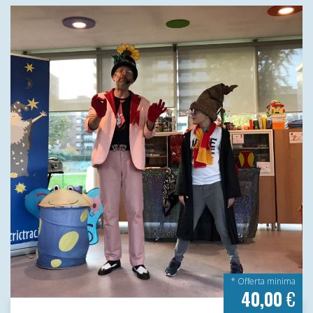
* Offerta minima
40,00
€