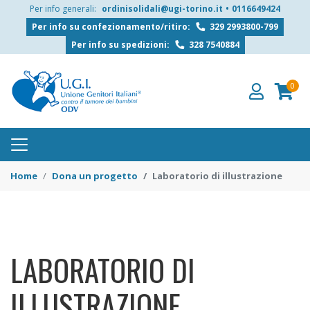
Per info generali:
ordinisolidali@ugi-torino.it
•
0116649424
Per info su confezionamento/ritiro:
329 2993800-799
Per info su spedizioni:
328 7540884
0
Home
Dona un progetto
Laboratorio di illustrazione
LABORATORIO DI
ILLUSTRAZIONE